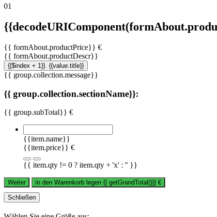
01
{{decodeURIComponent(formAbout.produc
{{ formAbout.productPrice}} €
{{ formAbout.productDescr}}
{{$index + 1}}. {{value.title}}
{{ group.collection.message}}
{{ group.collection.sectionName}}:
{{ group.subTotal}} €
{{item.name}}
{{item.price}} €
{{ item.qty != 0 ? item.qty + 'x' : '' }}
Weiter
in den Warenkorb legen
{{ getGrandTotal()}}
€
Schließen
Wählen Sie eine Größe aus: