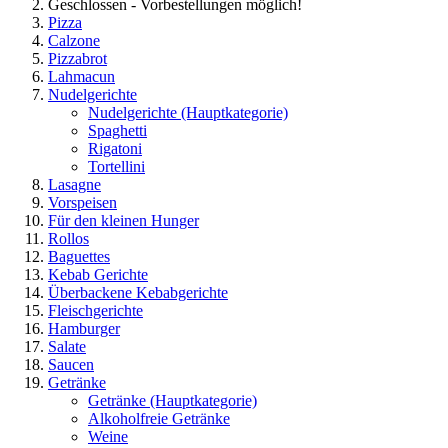
Geschlossen - Vorbestellungen möglich!
Pizza
Calzone
Pizzabrot
Lahmacun
Nudelgerichte
Nudelgerichte
(Hauptkategorie)
Spaghetti
Rigatoni
Tortellini
Lasagne
Vorspeisen
Für den kleinen Hunger
Rollos
Baguettes
Kebab Gerichte
Überbackene Kebabgerichte
Fleischgerichte
Hamburger
Salate
Saucen
Getränke
Getränke
(Hauptkategorie)
Alkoholfreie Getränke
Weine