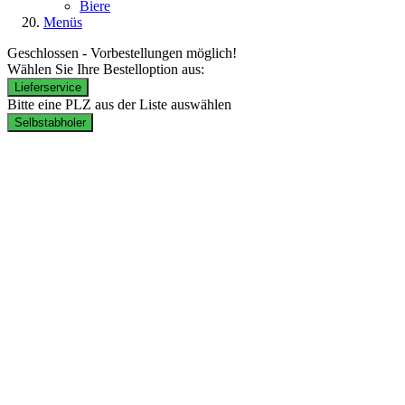
Biere
Menüs
Geschlossen - Vorbestellungen möglich!
Wählen Sie Ihre Bestelloption aus:
Lieferservice
Bitte eine PLZ aus der Liste auswählen
Selbstabholer
Lieferzeiten:
Mo. - Do.: 17:00 – 22:00 Uhr
Fr. & Sa.: 16:00 – 22:00 Uhr
So.: 14:00 – 22:00 Uhr