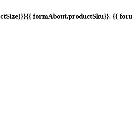
tSize)}}
{{ formAbout.productSku}}. {{ f