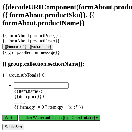
{{decodeURIComponent(formAbout.produc
{{ formAbout.productSku}}. {{
formAbout.productName}}
{{ formAbout.productPrice}} €
{{ formAbout.productDescr}}
{{$index + 1}}. {{value.title}}
{{ group.collection.message}}
{{ group.collection.sectionName}}:
{{ group.subTotal}} €
{{item.name}}
{{item.price}} €
{{ item.qty != 0 ? item.qty + 'x' : '' }}
Weiter
in den Warenkorb legen
{{ getGrandTotal()}}
€
Schließen