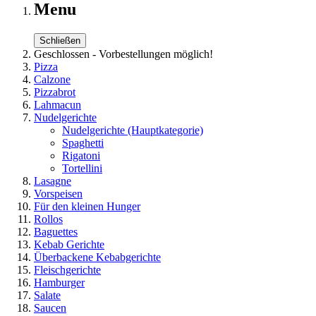
Menu
Schließen
Geschlossen - Vorbestellungen möglich!
Pizza
Calzone
Pizzabrot
Lahmacun
Nudelgerichte
Nudelgerichte
(Hauptkategorie)
Spaghetti
Rigatoni
Tortellini
Lasagne
Vorspeisen
Für den kleinen Hunger
Rollos
Baguettes
Kebab Gerichte
Überbackene Kebabgerichte
Fleischgerichte
Hamburger
Salate
Saucen