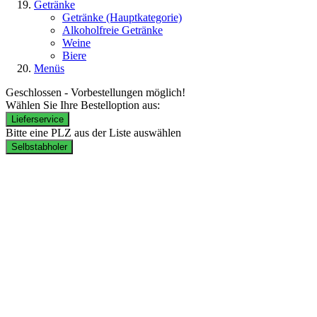
Getränke
Getränke
(Hauptkategorie)
Alkoholfreie Getränke
Weine
Biere
Menüs
Geschlossen - Vorbestellungen möglich!
Wählen Sie Ihre Bestelloption aus:
Lieferservice
Bitte eine PLZ aus der Liste auswählen
Selbstabholer
Lieferzeiten:
Mo. - Do.: 17:00 – 22:00 Uhr
Fr. & Sa.: 16:00 – 22:00 Uhr
So.: 14:00 – 22:00 Uhr