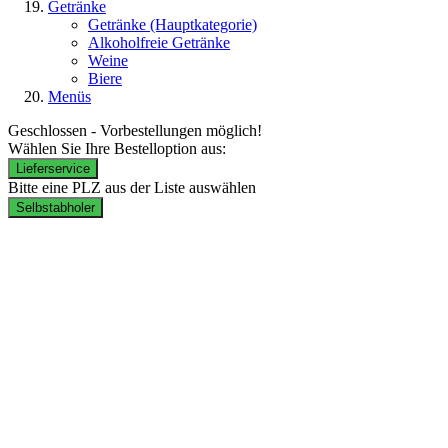
Getränke
Getränke
(Hauptkategorie)
Alkoholfreie Getränke
Weine
Biere
Menüs
Geschlossen - Vorbestellungen möglich!
Wählen Sie Ihre Bestelloption aus:
Lieferservice
Bitte eine PLZ aus der Liste auswählen
Selbstabholer
Lieferzeiten:
Mo. - Do.: 17:00 – 22:00 Uhr
Fr. & Sa.: 16:00 – 22:00 Uhr
So.: 14:00 – 22:00 Uhr