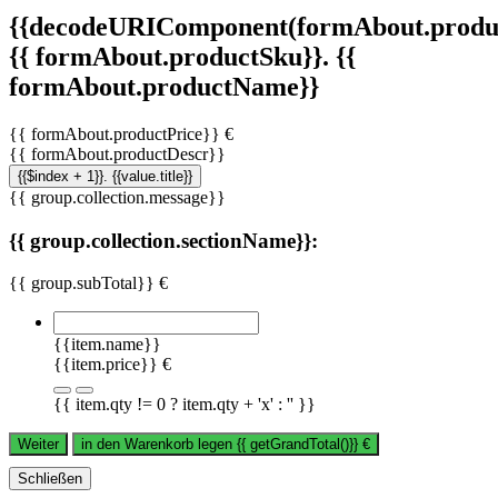
{{decodeURIComponent(formAbout.produc
{{ formAbout.productSku}}. {{
formAbout.productName}}
{{ formAbout.productPrice}} €
{{ formAbout.productDescr}}
{{$index + 1}}. {{value.title}}
{{ group.collection.message}}
{{ group.collection.sectionName}}:
{{ group.subTotal}} €
{{item.name}}
{{item.price}} €
{{ item.qty != 0 ? item.qty + 'x' : '' }}
Weiter
in den Warenkorb legen
{{ getGrandTotal()}}
€
Schließen