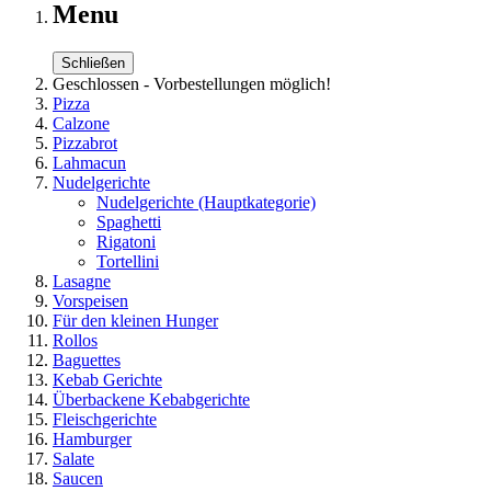
Menu
Schließen
Geschlossen - Vorbestellungen möglich!
Pizza
Calzone
Pizzabrot
Lahmacun
Nudelgerichte
Nudelgerichte
(Hauptkategorie)
Spaghetti
Rigatoni
Tortellini
Lasagne
Vorspeisen
Für den kleinen Hunger
Rollos
Baguettes
Kebab Gerichte
Überbackene Kebabgerichte
Fleischgerichte
Hamburger
Salate
Saucen